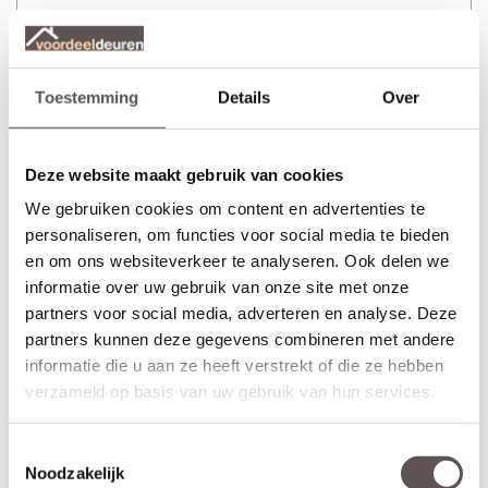
Toestemming
Details
Over
Deze website maakt gebruik van cookies
We gebruiken cookies om content en advertenties te
personaliseren, om functies voor social media te bieden
en om ons websiteverkeer te analyseren. Ook delen we
informatie over uw gebruik van onze site met onze
partners voor social media, adverteren en analyse. Deze
partners kunnen deze gegevens combineren met andere
informatie die u aan ze heeft verstrekt of die ze hebben
+ Zwarte CanDo Sphere minimal deurkrukset met minirozet
verzameld op basis van uw gebruik van hun services.
(twee zijden)
+ Smal cilinderslot met zwarte voorplaat
Toestemmingsselectie
+ Zwarte mini cilinderrozet
(twee zijden)
Noodzakelijk