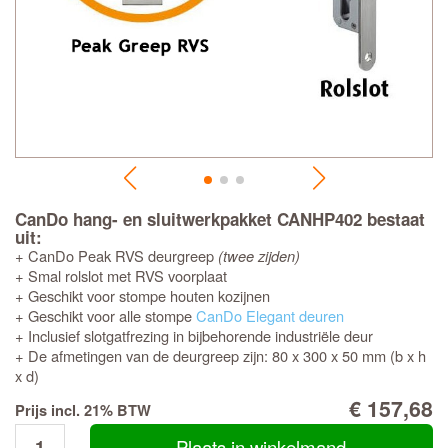
CanDo hang- en sluitwerkpakket CANHP402 bestaat
uit:
+ CanDo Peak RVS deurgreep
(twee zijden)
+ Smal rolslot met RVS voorplaat
+ Geschikt voor stompe houten kozijnen
+ Geschikt voor alle stompe
CanDo Elegant deuren
+ Inclusief slotgatfrezing in bijbehorende industriële deur
+ De afmetingen van de deurgreep zijn: 80 x 300 x 50 mm (b x h
x d)
€ 157,68
Prijs incl. 21% BTW
Plaats in winkelmand