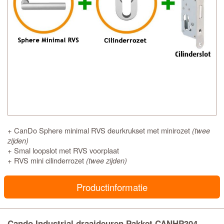
+ CanDo Sphere minimal RVS deurkrukset met minirozet
(twee
zijden)
+ Smal loopslot met RVS voorplaat
+ RVS mini cilinderrozet
(twee zijden)
Productinformatie
Cando Industrial draaideuren Pakket CANHP304