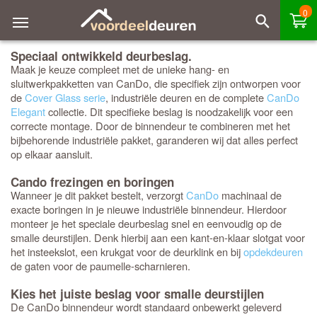
0
Speciaal ontwikkeld deurbeslag.
Maak je keuze compleet met de unieke hang- en
sluitwerkpakketten van CanDo, die specifiek zijn ontworpen voor
de
Cover Glass serie
, industriële deuren en de complete
CanDo
Elegant
collectie. Dit specifieke beslag is noodzakelijk voor een
correcte montage. Door de binnendeur te combineren met het
bijbehorende industriële pakket, garanderen wij dat alles perfect
op elkaar aansluit.
Cando frezingen en boringen
Wanneer je dit pakket bestelt, verzorgt
CanDo
machinaal de
exacte boringen in je nieuwe industriële binnendeur. Hierdoor
monteer je het speciale deurbeslag snel en eenvoudig op de
smalle deurstijlen. Denk hierbij aan een kant-en-klaar slotgat voor
het insteekslot, een krukgat voor de deurklink en bij
opdekdeuren
de gaten voor de paumelle-scharnieren.
Kies het juiste beslag voor smalle deurstijlen
De CanDo binnendeur wordt standaard onbewerkt geleverd