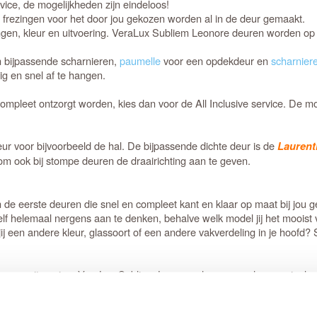
rvice, de mogelijkheden zijn eindeloos!
e frezingen voor het door jou gekozen worden al in de deur gemaakt.
gen, kleur en uitvoering. VeraLux Subliem Leonore deuren worden op 
n bijpassende scharnieren,
paumelle
voor een opdekdeur en
scharnier
 en snel af te hangen.
compleet ontzorgt worden, kies dan voor de All Inclusive service. De m
r voor bijvoorbeeld de hal. De bijpassende dichte deur is de
Laurent
om ook bij stompe deuren de draairichting aan te geven.
ijn de eerste deuren die snel en compleet kant en klaar op maat bij jou
 zelf helemaal nergens aan te denken, behalve welk model jij het moois
ij een andere kleur, glassoort of een andere vakverdeling in je hoofd
r en uitvoering. VeraLux Subliem Leonore deuren worden speciaal voo