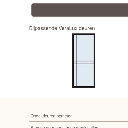
Bijpassende VeraLux deuren
Opdekdeuren opmeten
Stompe deur heeft geen draairichting