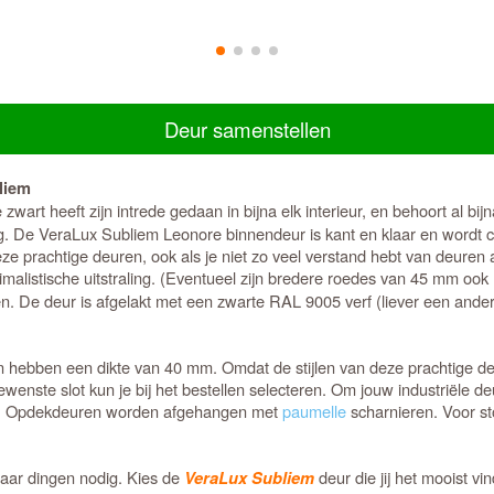
Deur samenstellen
liem
wart heeft zijn intrede gedaan in bijna elk interieur, en behoort al bijn
g. De VeraLux Subliem Leonore binnendeur is kant en klaar en wordt com
e prachtige deuren, ook als je niet zo veel verstand hebt van deuren
listische uitstraling. (Eventueel zijn bredere roedes van 45 mm ook m
n. De deur is afgelakt met een zwarte RAL 9005 verf (liever een andere
bben een dikte van 40 mm. Omdat de stijlen van deze prachtige deuren
wenste slot kun je bij het bestellen selecteren. Om jouw industriële d
g. Opdekdeuren worden afgehangen met
paumelle
scharnieren. Voor s
paar dingen nodig. Kies de
deur die jij het mooist vi
VeraLux Subliem