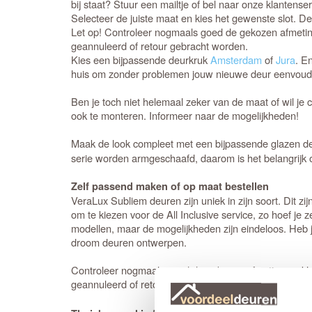
bij staat? Stuur een mailtje of bel naar onze klantense
Selecteer de juiste maat en kies het gewenste slot. D
Let op! Controleer nogmaals goed de gekozen afmetin
geannuleerd of retour gebracht worden.
Kies een bijpassende deurkruk
Amsterdam
of
Jura
. E
huis om zonder problemen jouw nieuwe deur eenvoudig
Ben je toch niet helemaal zeker van de maat of wil je 
ook te monteren. Informeer naar de mogelijkheden!
Maak de look compleet met een bijpassende glazen deu
serie worden armgeschaafd, daarom is het belangrijk 
Zelf passend maken of op maat bestellen
VeraLux Subliem deuren zijn uniek in zijn soort. Dit z
om te kiezen voor de All Inclusive service, zo hoef je
modellen, maar de mogelijkheden zijn eindeloos. Heb j
droom deuren ontwerpen.
Controleer nogmaals goed de gekozen afmetingen, kleu
geannuleerd of retour gebracht worden.