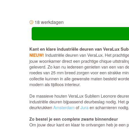
18 werkdagen
Kant en klare industriële deuren van VeraLux Sub
Industriële deuren van VeraLux. Het prachtige z
NIEUW!
jouw woonkamer direct een prachtige chique uitstralin
geleverd. Zo kan nu iedereen genieten van een van dez
roedes van 25 mm breed zorgen voor een strakke minima
collectie kunnen in alle gewenste maten besteld worde
modern als tijdloos interieur.
De massieve houten VeraLux Subliem Leonore deuren he
industriële deuren bijpassend deurbeslag nodig. Het ge
deurkrukken
Amsterdam
of
Jura
en scharnieren nodi
Zo bestel je een complete zwarte binnendeur
Om jouw deur kant en klaar te ontvangen heb je een 