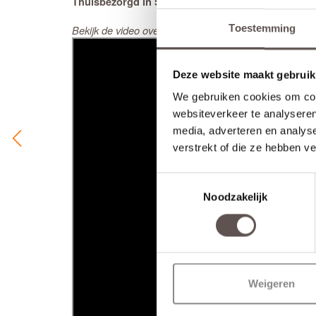
Thuisbezorgd in 5 werkweken
Toestemming
Bekijk de video over de deuren uit de Subliem collectie
Deze website maakt gebruik
We gebruiken cookies om cont
websiteverkeer te analyseren
media, adverteren en analys
verstrekt of die ze hebben v
Toestemmingsselectie
Noodzakelijk
Weigeren