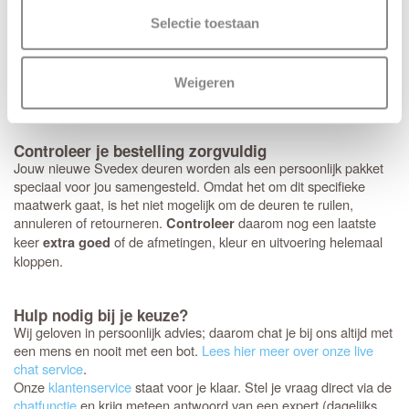
kun je ook voor andere merken kiezen. Heb je een voorkeur voor
een strakke look met minirozetten in plaats van een standaard
Selectie toestaan
rond of vierkant rozet? Dan bereiden we dit graag direct voor je
voor. Houd er wel rekening mee dat deze specifieke
fabrieksboring alleen mogelijk is bij aankoop van origineel
Svedex
Weigeren
deurbeslag
met minirozet.
Controleer je bestelling zorgvuldig
Jouw nieuwe Svedex deuren worden als een persoonlijk pakket
speciaal voor jou samengesteld. Omdat het om dit specifieke
maatwerk gaat, is het niet mogelijk om de deuren te ruilen,
annuleren of retourneren.
daarom nog een laatste
Controleer
keer
of de afmetingen, kleur en uitvoering helemaal
extra goed
kloppen.
Hulp nodig bij je keuze?
Wij geloven in persoonlijk advies; daarom chat je bij ons altijd met
een mens en nooit met een bot.
Lees hier meer over onze live
chat service
.
Onze
klantenservice
staat voor je klaar. Stel je vraag direct via de
chatfunctie
en krijg meteen antwoord van een expert (dagelijks