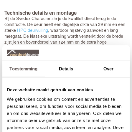
Technische details en montage
Bij de Svedex Character zie je de kwaliteit direct terug in de
constructie. De deur heeft een degelijke dikte van 39 mm en een
sterke
HPC deurvulling
, waardoor hij stevig aanvoelt en lang
meegaat. De klassieke uitstraling wordt versterkt door de brede
zijstijlen en bovendorpel van 124 mm en de extra hoge
onderdorpel van 144 mm. Het opvallende klassieke profiel van 25
mm hoog geeft de deur echt body, waarbij de vlakke rand rondom
het paneel (35-42 mm) het design helemaal compleet maakt.
Bovendien is de deur direct klaar voor montage: het
krukgat
is
Toestemming
Details
Over
precies op de standaardhoogte van 1050 mm geboord.
Stompe Svedex deuren zijn altijd
armgeschaafd
. Opdekdeuren
zijn altijd voorzien van boringen voor de scharnieren op
Deze website maakt gebruik van cookies
standaardhoogte. Bekijk de
Svedex montagefilm
.
We gebruiken cookies om content en advertenties te
Elk model
Svedex-deur
is leverbaar in zowel een stompe als
personaliseren, om functies voor social media te bieden
opdekuitvoering, in elke denkbare standaardmaat of afwijkende
en om ons websiteverkeer te analyseren. Ook delen we
afmeting. Het is voor beide uitvoeringen van belang dat je de
informatie over uw gebruik van onze site met onze
juiste draairichting doorgeeft tijdens het bestellen. Doordat
partners voor social media, adverteren en analyse. Deze
Svedex het slot al in de fabriek infreest, kan de deur niet