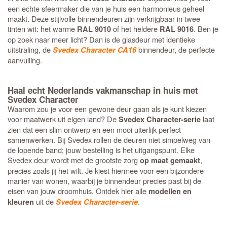
een echte sfeermaker die van je huis een harmonieus geheel
maakt. Deze stijlvolle binnendeuren zijn verkrijgbaar in twee
tinten wit: het warme
of het heldere
. Ben je
RAL 9010
RAL 9016
op zoek naar meer licht? Dan is de glasdeur met identieke
uitstraling, de
binnendeur, de perfecte
Svedex Character CA16
aanvulling.
Haal echt Nederlands vakmanschap in huis met
Svedex Character
Waarom zou je voor een gewone deur gaan als je kunt kiezen
voor maatwerk uit eigen land? De
laat
Svedex Character-serie
zien dat een slim ontwerp en een mooi uiterlijk perfect
samenwerken. Bij Svedex rollen de deuren niet simpelweg van
de lopende band; jouw bestelling is het uitgangspunt. Elke
Svedex deur wordt met de grootste zorg
,
op maat gemaakt
precies zoals jij het wilt. Je kiest hiermee voor een bijzondere
manier van wonen, waarbij je binnendeur precies past bij de
eisen van jouw droomhuis. Ontdek hier alle
modellen en
uit de
.
kleuren
Svedex Character-serie