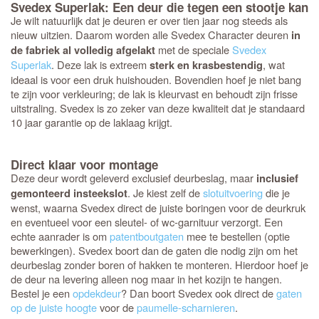
Svedex Superlak: Een deur die tegen een stootje kan
Je wilt natuurlijk dat je deuren er over tien jaar nog steeds als
nieuw uitzien. Daarom worden alle Svedex Character deuren
in
met de speciale
Svedex
de fabriek al volledig afgelakt
Superlak
. Deze lak is extreem
, wat
sterk en krasbestendig
ideaal is voor een druk huishouden. Bovendien hoef je niet bang
te zijn voor verkleuring; de lak is kleurvast en behoudt zijn frisse
uitstraling. Svedex is zo zeker van deze kwaliteit dat je standaard
10 jaar garantie op de laklaag krijgt.
Direct klaar voor montage
Deze deur wordt geleverd exclusief deurbeslag, maar
inclusief
. Je kiest zelf de
slotuitvoering
die je
gemonteerd insteekslot
wenst, waarna Svedex direct de juiste boringen voor de deurkruk
en eventueel voor een sleutel- of wc-garnituur verzorgt. Een
echte aanrader is om
patentboutgaten
mee te bestellen (optie
bewerkingen). Svedex boort dan de gaten die nodig zijn om het
deurbeslag zonder boren of hakken te monteren. Hierdoor hoef je
de deur na levering alleen nog maar in het kozijn te hangen.
Bestel je een
opdekdeur
? Dan boort Svedex ook direct de
gaten
op de juiste hoogte
voor de
paumelle-scharnieren
.