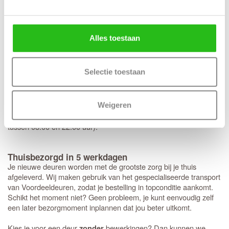
standaardafmetingen staat direct de prijs voor een deur die exact
op de gewenste maat wordt geproduceerd. Houd bij deze op
maat gemaakte deuren rekening met een levertijd van 6
werkweken.
Alles toestaan
Hulp nodig bij je keuze?
Selectie toestaan
Wij geloven in persoonlijk advies; daarom chat je bij ons altijd met
een mens en nooit met een bot.
Lees hier meer over onze live
chat service
.
Weigeren
Onze
klantenservice
staat voor je klaar. Stel je vraag direct via de
chatfunctie
en krijg meteen antwoord van een expert (dagelijks
tussen 08:00 en 22:00 uur).
Thuisbezorgd in 5 werkdagen
Je nieuwe deuren worden met de grootste zorg bij je thuis
afgeleverd. Wij maken gebruik van het gespecialiseerde transport
van Voordeeldeuren, zodat je bestelling in topconditie aankomt.
Schikt het moment niet? Geen probleem, je kunt eenvoudig zelf
een later bezorgmoment inplannen dat jou beter uitkomt.
Kies je voor een deur
bewerkingen? Dan kunnen we
zonder