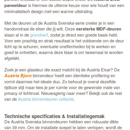
is hiermee de ultieme keuze voor wie houdt van een
paneeldeur
minimalistisch design met een warme uitstraling.
Met de deuren uit de Austria Svenska-serie creëer je in een
handomdraai de sfeer die jij wilt. Deze
oersterke MDF-deuren
staan al in de
grondverf
, zodat je direct een goede basis hebt.
Voor een prachtig en strak resultaat is het voldoende om de deur
licht op te schuren, eventuele oneffenheden bij te werken en
goed te ontvetten, waarna deze klaar is om tweemaal te worden
afgelakt.
Zoek je een glasdeur die exact matcht bij de Austria Eivar? De
binnendeur heeft een identieke profilering en
Austria Bjorn
vormt daarmee het ideale duo. Zo behoud je overal dezelfde
tijdloze stijl maar kies je per ruimte voor de gewenste mate van
privacy of lichtinval. Nieuwsgierig naar meer? Bekijk ook de rest
van de
Austria binnendeuren collectie
.
Technische specificaties & Installatiegemak
De Austria Svenska binnendeuren hebben een robuuste dikte
van 39 mm. Om de installatie soepel te laten verlopen, wordt de