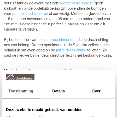
deur af-fabriek geleverd met een
voorgeboord slotgat
(geen
krukgat) en bij de opdekuitvoering zijn bovendien de boringen
voor
paumelle scharnieren
al aanwezig. Met een stijlbreedte van
115 mm, een bovendorpel van 105 mm en een onderdorpel van
185 mm is deze binnendeur perfect in balans en klaar om elk
interieur te verrijken.
Bij het bestellen van een
stompe binnendeur
is de draairichting
niet van belang. Bij een opdekdeur uit de Svenska collectie is het
belangrijk om even goed op de
juiste draairichting
te letten. Zo
past de nieuwe binnendeur direct perfect in het bestaande kozijn.
Maak jouw deur compleet met bijpassend
deurbeslag
Kies voor gemak en voeg direct bijpassend deurbeslag toe van
Austria of een ander bekend merk. De Austria Eivar leent zich
uitstekend voor een combinatie met
Veralux deurbeslag
, dat
Toestemming
Details
Over
bovendien direct uit voorraad leverbaar is.
Het advies is om stompe deuren altijd af te hangen met drie
Deze website maakt gebruik van cookies
scharnieren. Meestal wordt gekozen voor een
89 mm
kogellagerscharnier met ronde hoeken
. Met het juiste